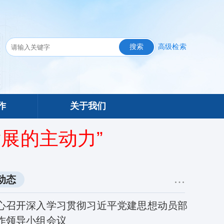
搜索
高级检索
作
关于我们
发展的主动力”
动态
心召开深入学习贯彻习近平党建思想动员部
作领导小组会议