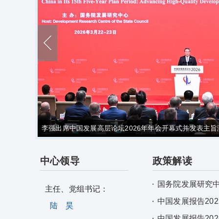
李强出席中国发展高层论坛2026年年会开幕式并发表主旨
中心领导
政策解读
国务院发展研究
主任、党组书记：
中国发展报告20
陆 昊
中国发展报告20