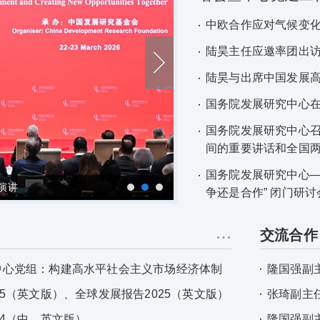
中欧合作应对气候变
陆昊主任应邀率团出
陆昊与出席中国发展高
国务院发展研究中心在
国务院发展研究中心
间的重要讲话和全国
国务院发展研究中心—
演讲
争还是合作” 闭门研
交流合作
中心党组：构建高水平社会主义市场经济体制
隆国强副
25（英文版）、全球发展报告2025（英文版）
张琦副主
24（中、英文版）
隆国强副