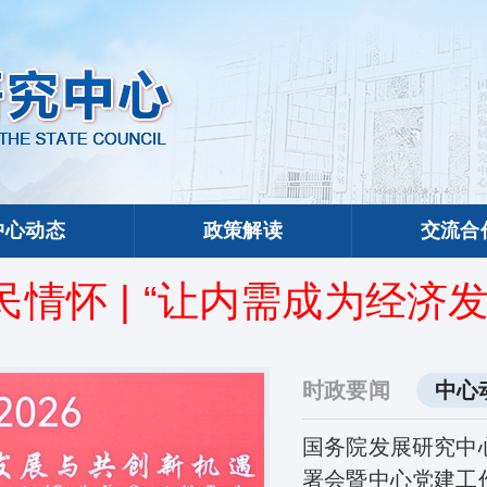
中心动态
政策解读
交流合
情怀 | “让内需成为经济
时政要闻
中心
国务院发展研究中
署会暨中心党建工